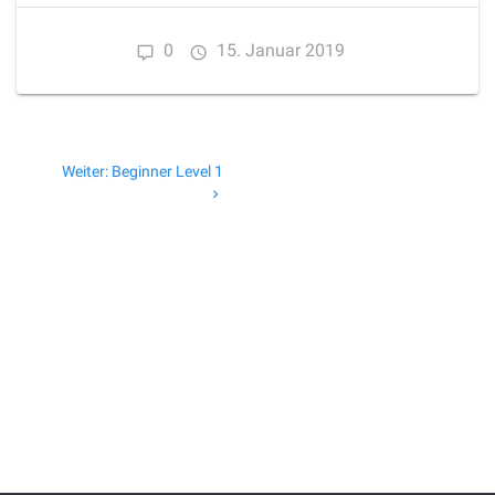
0
15. Januar 2019
Beitragsnavigation
Nächster
Weiter:
Beginner Level 1
Beitrag: