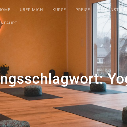
HOME
ÜBER MICH
KURSE
PREISE
VERANSTAL
ANFAHRT
ungsschlagwort:
Yo