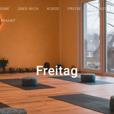
HOME
ÜBER MICH
KURSE
PREISE
VERANSTAL
ANFAHRT
Freitag