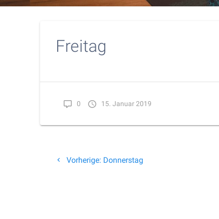
Freitag
0
15. Januar 2019
Beitragsnavigation
Vorheriger
Vorherige:
Donnerstag
Beitrag: