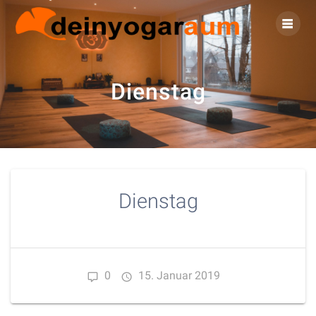
Zum
Inhalt
springen
Dienstag
Dienstag
0
15. Januar 2019