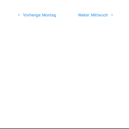
Beitragsnavigation
Vorheriger
Nächster
Vorherige:
Montag
Weiter:
Mittwoch
Beitrag:
Beitrag: