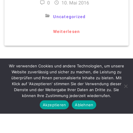
0
10. Mai 2016
Uncategorized
Weiterlesen
Wir verwenden Cookies und andere Technologien, um unsere
Website zuverlässig und sicher zu machen, die Leistung zu
überprüfen und Ihnen personalisierte Inhalte zu bieten. Mit
Klick auf 'Akzeptieren' stimmen Sie der Verwendung dieser
Dienste und der Weitergabe Ihrer Daten an Dritte zu. Sie
können Ihre Zustimmung jederzeit wiederrufen.
Akzeptieren
Ablehnen
IMPRESSUM
DATENSCHUTZ